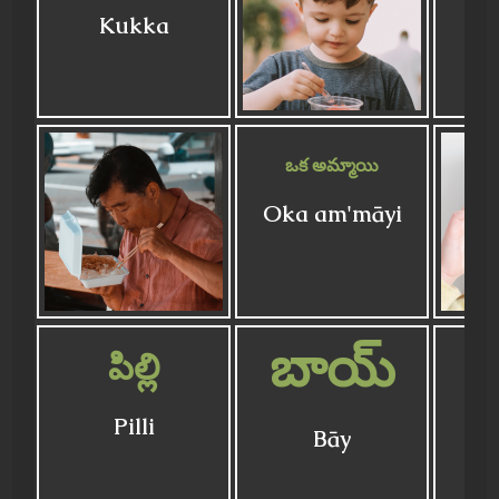
Kukka
ఒక అమ్మాయి
Oka am'māyi
బాయ్
పిల్లి
Pilli
Bāy